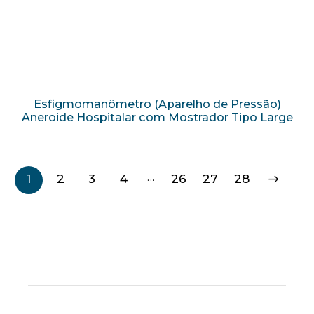
Esfigmomanômetro (Aparelho de Pressão)
Aneroide Hospitalar com Mostrador Tipo Large
…
1
2
3
4
26
→
27
28