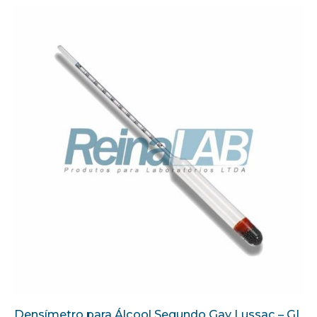
Densímetro para Álcool Segundo Gay Lussac – GL