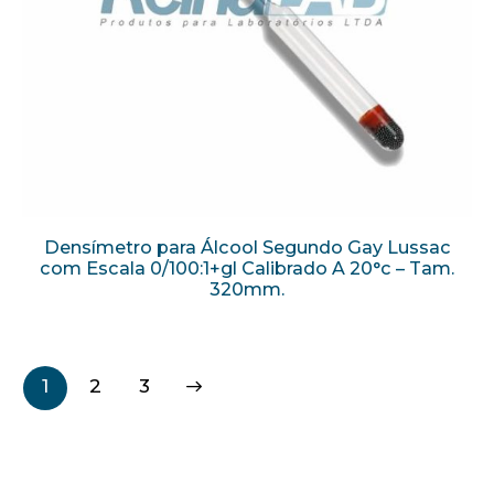
Densímetro para Álcool Segundo Gay Lussac
com Escala 0/100:1+gl Calibrado A 20°c – Tam.
320mm.
1
→
2
3