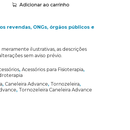
Adicionar ao carrinho
s revendas, ONGs, órgãos públicos e
 meramente ilustrativas, as descrições
lterações sem aviso prévio.
cessórios
,
Acessórios para Fisioterapia
,
droterapia
a
,
Caneleira Advance
,
Tornozeleira
,
Advance
,
Tornozeleira Caneleira Advance