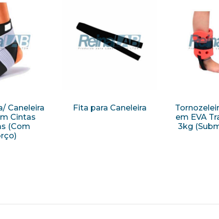
a/ Caneleira
Fita para Caneleira
Tornozeleir
m Cintas
em EVA Tra
as (Com
3kg (Subm
rço)