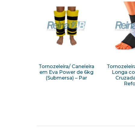
Tornozeleira/ Caneleira
Tornozeleir
em Eva Power de 6kg
Longa co
(Submersa) – Par
Cruzad
Refo