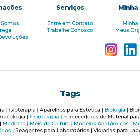
mações
Serviços
Minha
 Somos
Entre em Contato
Minha
rega
Trabalhe Conosco
Meus Or
Devoluções
Tags
a Fisioterapia | Aparelhos para Estética |
Biologia
| Bio
macologia |
Fisioterapia
| Fornecedores de Material par
|
Medicina
|
Meio de Cultura
|
Modelos Anatômicos
|
Mó
rios
| Reagentes para Laboratórios | Vidrarias para Lab