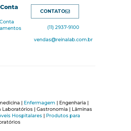
 Conta
CONTATO
 Conta
(11) 2937-9100
çamentos
vendas@reinalab.com.br
medicina |
Enfermagem
| Engenharia |
a Laboratórios | Gastronomia | Lâminas
veis Hospitalares
|
Produtos para
oratórios