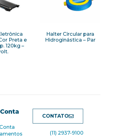
Eletrônica
Halter Circular para
Cor Preta e
Hidroginástica – Par
p. 120kg –
olt.
 Conta
CONTATO
 Conta
(11) 2937-9100
çamentos