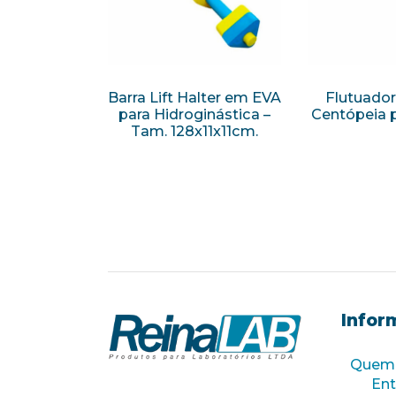
Barra Lift Halter em EVA
Flutuado
para Hidroginástica –
Centópeia p
Tam. 128x11x11cm.
Infor
Quem
Ent