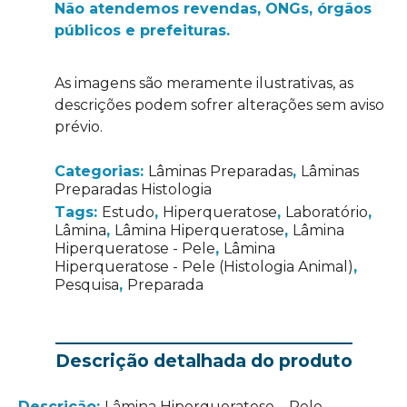
Não atendemos revendas, ONGs, órgãos
públicos e prefeituras.
As imagens são meramente ilustrativas, as
descrições podem sofrer alterações sem aviso
prévio.
Categorias:
Lâminas Preparadas
,
Lâminas
Preparadas Histologia
Tags:
Estudo
,
Hiperqueratose
,
Laboratório
,
Lâmina
,
Lâmina Hiperqueratose
,
Lâmina
Hiperqueratose - Pele
,
Lâmina
Hiperqueratose - Pele (Histologia Animal)
,
Pesquisa
,
Preparada
Descrição detalhada do produto
Descrição:
Lâmina Hiperqueratose – Pele