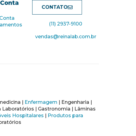
 Conta
CONTATO
 Conta
(11) 2937-9100
çamentos
vendas@reinalab.com.br
medicina |
Enfermagem
| Engenharia |
a Laboratórios | Gastronomia | Lâminas
veis Hospitalares
|
Produtos para
oratórios