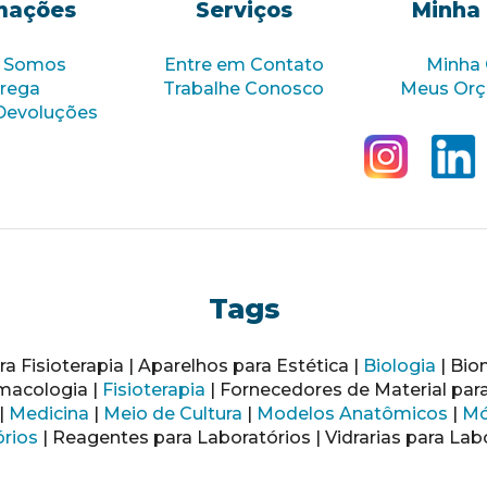
mações
Serviços
Minha
 Somos
Entre em Contato
Minha
rega
Trabalhe Conosco
Meus Or
Devoluções
Tags
a Fisioterapia | Aparelhos para Estética |
Biologia
| Bio
macologia |
Fisioterapia
| Fornecedores de Material par
|
Medicina
|
Meio de Cultura
|
Modelos Anatômicos
|
Mó
rios
| Reagentes para Laboratórios | Vidrarias para Lab