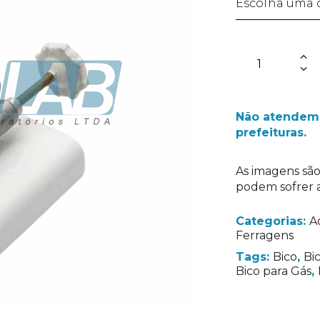
Não atendemo
prefeituras.
As imagens são
podem sofrer a
Categorias:
A
Ferragens
Tags:
Bico
,
Bi
Bico para Gás
,